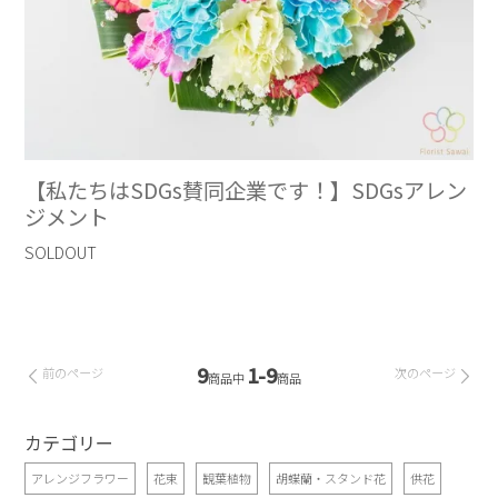
【私たちはSDGs賛同企業です！】SDGsアレン
ジメント
SOLDOUT
9
1-9
前のページ
次のページ
商品中
商品
カテゴリー
アレンジフラワー
花束
観葉植物
胡蝶蘭・スタンド花
供花