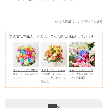
この商品について問い合わせる
この商品を購入した人は、こんな商品も購入しています
【私たちはSDGs賛同企
【気持ちがパッと華や
★見つけたあなたはラ
業です！】SDGsアレン
ぐ元気色！】SDGsアレ
ッキー★お花のおまか
ジメント
ンジメント（もっと応
せBOX不定期便
援mix）