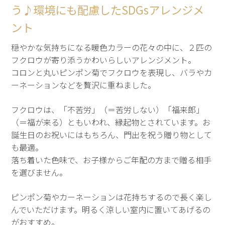
う♪環境にも配慮したSDGsアレンジメ
ント
穏やかな気持ちになる暖色カラーの花々の中に、２匹の
フクロウが寄り添うかわいらしいアレンジメント。
コロンと丸いピンポン菊でフクロウを表現し、バラやカ
ーネーションなどを贅沢に重ねました。
フクロウは、「不苦労」（＝苦労しない）「福来郎」
（＝福が来る）ともいわれ、縁起物とされています。お
誕生日のお祝いにはもちろん、門出を祝う贈り物として
も最適。
落ち着いた色味で、お子様からご年配の方まで贈る相手
を選びません。
ピンポン菊やカーネーションは花持ちするので長く楽し
んでいただけます。明るく涼しい室内に置いてあげるの
がおすすめ。