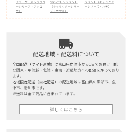
グブーケ（キャラクタ
SDGsアレンジメント
ジメント（キャラクタ
ーシリーズ・フクロ
（キャラクターシリー
ーシリーズ・ハチ）
ウ）
ズ・ウサギ）
配送地域・配送料について
全国配送（ヤマト運輸）
は富山県魚津市から1日でお届け可能
な関東・甲信越・北陸・東海・近畿地方への配達を承っており
ます。
地域限定配送（自社配送）
の配送地域は富山県の黒部市、魚
津市、滑川市です。
※送料は全て商品に含まれています。
詳しくはこちら