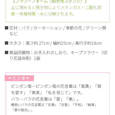
【フラワーフォーム（給水性スポンジ）】
土に埋めると微生物によりメタンガス・二酸化炭
素・有機物質・水に分解されます。
花材：バラ / カーネーション / 季節の花 / グリーン類
など
大きさ：高さ約 27cm / 幅約25cm / 奥行き約18cm
商品同梱物：お手入れのしおり、キープフラワー（切
り花延命剤）1袋
花言葉
ピンポン菊…ピンポン菊の花言葉は「高貴」「君
を愛す」「真実」「私を信じて」です。
バラ…バラの花言葉は「愛」「美」。
黄色いバラの花言葉は「友情」「友愛」「平和」「献身」
「愛の告白」。