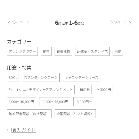
6
1-6
前のページ
次のページ
商品中
商品
カテゴリー
アレンジフラワー
花束
観葉植物
胡蝶蘭・スタンド花
供花
用途・特集
SDGs
スタンディングブーケ
キャラクターシリーズ
Florist sawai デザイナーズアレンジメント
母の日
～5000円
5,000～10,000円
10,000～15,000円
15,000円～
地域限定配送（自社配送）
全国配送（ヤマト運輸）
購入ガイド