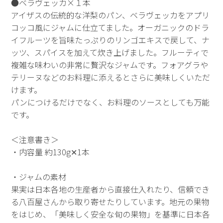
●ベラヴェッカ×１本
アイザスの伝統的な洋梨のパン、ベラヴェッカをアプリ
コッコ風にジャムに仕立てました。オーガニックのドラ
イフルーツを旨味たっぷりのリンゴエキスで戻して、ナ
ッツ、スパイスを加えて炊き上げました。フルーティで
複雑な味わいの非常に贅沢なジャムです。フォアグラや
テリーヌなどのお料理に添えるとさらに美味しくいただ
けます。
パンにつけるだけでなく、お料理のソースとしても万能
です。
＜注意書き＞
・内容量 約130g✕1本
・ジャムの素材
果実は日本各地の生産者から直接仕入れたり、信頼でき
る八百屋さんから取り寄せたりしています。地元の果物
をはじめ、「美味しく安全な旬の果物」を基準に日本各