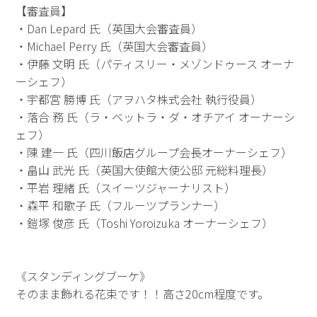
【審査員】
・Dan Lepard 氏（英国大会審査員）
・Michael Perry 氏（英国大会審査員）
・伊藤 文明 氏（パティスリー・メゾンドゥース オーナ
ーシェフ）
・宇都宮 勝博 氏（アヲハタ株式会社 執行役員）
・落合 務 氏（ラ・ベットラ・ダ・オチアイ オーナーシ
ェフ）
・陳 建一 氏（四川飯店グループ会長オーナーシェフ）
・畠山 武光 氏（英国大使館大使公邸 元総料理長）
・平岩 理緒 氏（スイーツジャーナリスト）
・森平 和歌子 氏（フルーツプランナー）
・鎧塚 俊彦 氏（Toshi Yoroizuka オーナーシェフ）
《スタンディングブーケ》
そのまま飾れる花束です！！高さ20cm程度です。