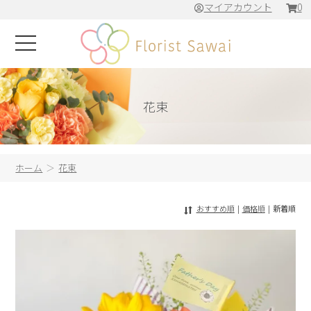
マイアカウント
0
花束
ホーム
花束
おすすめ順
|
価格順
|
新着順