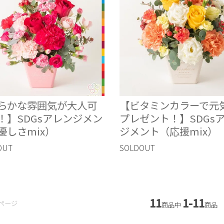
らかな雰囲気が大人可
【ビタミンカラーで元
！】SDGsアレンジメン
プレゼント！】SDGs
優しさmix）
ジメント（応援mix）
OUT
SOLDOUT
11
1-11
ページ
商品中
商品