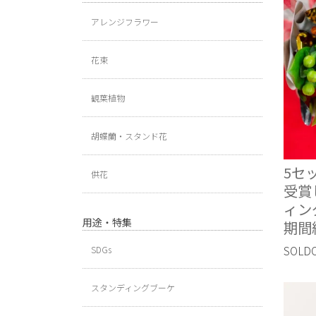
アレンジフラワー
花束
観葉植物
胡蝶蘭・スタンド花
5セ
供花
受賞
ィン
用途・特集
期間
SOLD
SDGs
スタンディングブーケ