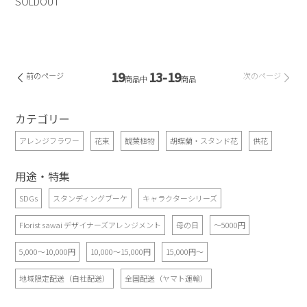
SOLDOUT
19
13-19
前のページ
次のページ
商品中
商品
カテゴリー
アレンジフラワー
花束
観葉植物
胡蝶蘭・スタンド花
供花
用途・特集
SDGs
スタンディングブーケ
キャラクターシリーズ
Florist sawai デザイナーズアレンジメント
母の日
～5000円
5,000～10,000円
10,000～15,000円
15,000円～
地域限定配送（自社配送）
全国配送（ヤマト運輸）