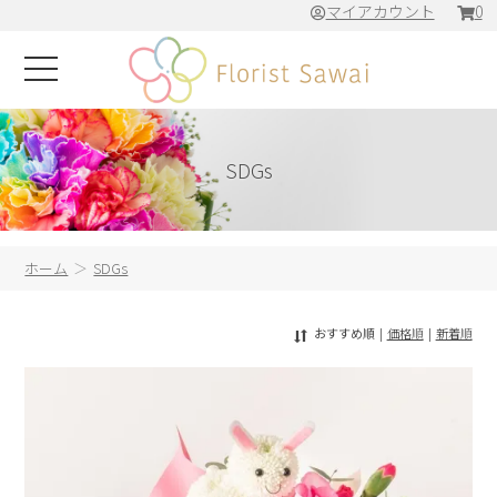
マイアカウント
0
SDGs
ホーム
SDGs
おすすめ順
|
価格順
|
新着順