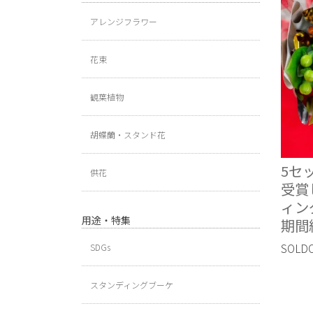
アレンジフラワー
花束
観葉植物
胡蝶蘭・スタンド花
5セ
供花
受賞
ィン
用途・特集
期間
SOLD
SDGs
スタンディングブーケ