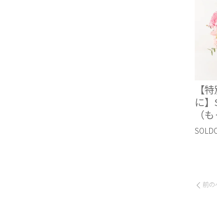
【特
に】
（も
SOLD
前の