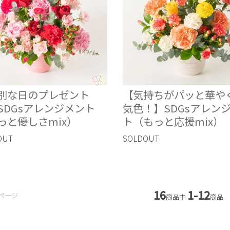
別な日のプレゼント
【気持ちがパッと華や
SDGsアレンジメント
気色！】SDGsアレン
っと優しさmix）
ト（もっと応援mix）
OUT
SOLDOUT
16
1-12
ページ
商品中
商品