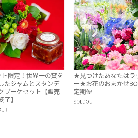
ット限定！世界一の賞を
★見つけたあなたはラ
したジャムとスタンデ
ー★お花のおまかせBO
グブーケセット【販売
定期便
終了】
SOLDOUT
OUT